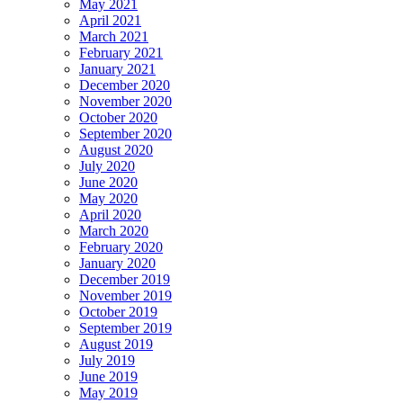
May 2021
April 2021
March 2021
February 2021
January 2021
December 2020
November 2020
October 2020
September 2020
August 2020
July 2020
June 2020
May 2020
April 2020
March 2020
February 2020
January 2020
December 2019
November 2019
October 2019
September 2019
August 2019
July 2019
June 2019
May 2019