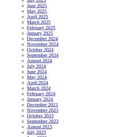
July 2025
June 2025
May 2025
April 2025
March 2025
February 2025
January 2025
December 2024
November 2024
October 2024
September 2024
August 2024
July 2024
June 2024
May 2024
April 2024
March 2024
February 2024
January 2024
December 2023
November 2023
October 2023
September 2023
August 2023
July 2023