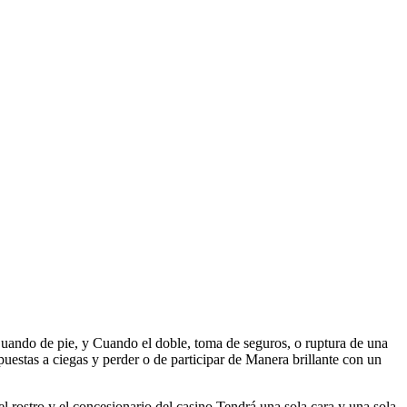
uando de pie, y Cuando el doble, toma de seguros, o ruptura de una
puestas a ciegas y perder o de participar de Manera brillante con un
l rostro y el concesionario del casino Tendrá una sola cara y una sola