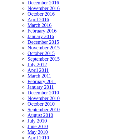
December 2016
November 2016
October 2016
April 2016
March 2016
February 2016
January 2016
December 2015
November 2015
October 2015
September 2015
July 2012
April 2011
March 2011
February 2011
January 2011
December 2010
November 2010
October 2010
September 2010
August 2010
July 2010
June 2010
May 2010
April 2010