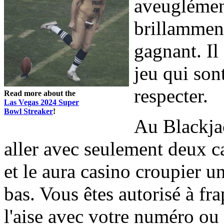
aveuglément
brillammen
gagnant. Il
jeu qui son
respecter.
Read more about the
Las Vegas 2024 Super
Bowl Streaker
!
Au Blackjac
aller avec seulement deux ca
et le aura casino croupier u
bas. Vous êtes autorisé à fr
l'aise avec votre numéro ou 