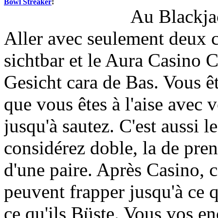
Bowl Streaker
!
Au Blackja
Aller avec seulement deux c
sichtbar et le Aura Casino 
Gesicht cara de Bas. Vous êt
que vous êtes à l'aise avec
jusqu'à sautez. C'est auss
considérez doble, la de pren
d'une paire. Après Casino, c'
peuvent frapper jusqu'à ce q
ce qu'ils Büste. Vous vos e