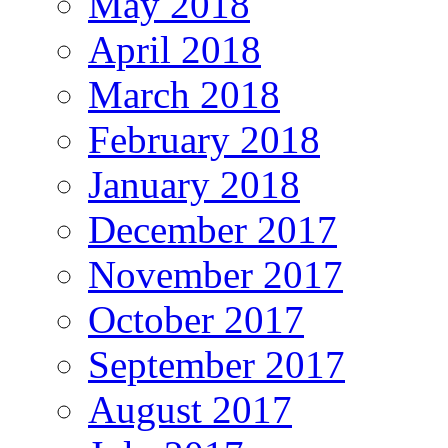
May 2018
April 2018
March 2018
February 2018
January 2018
December 2017
November 2017
October 2017
September 2017
August 2017