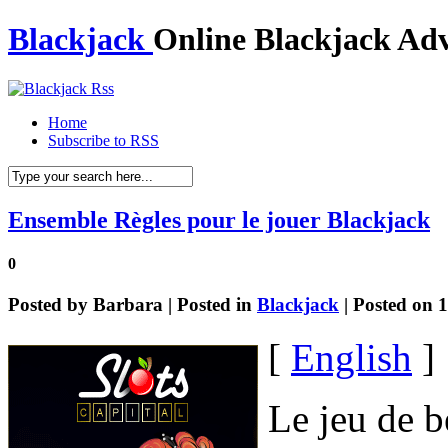
Blackjack
Online Blackjack Adv
Home
Subscribe to RSS
Ensemble Règles pour le jouer Blackjack
0
Posted by
Barbara
| Posted in
Blackjack
| Posted on 
[
English
]
Le jeu de b