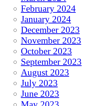
February 2024
January 2024
December 2023
November 2023
October 2023
September 2023
August 2023
July 2023
June 2023
May 2023