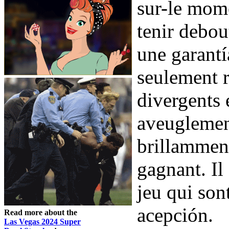
sur-le mome
tenir debou
une garantí
seulement r
divergents e
aveuglement
brillammen
gagnant. Il
jeu qui son
acepción.
Read more about the
Las Vegas 2024 Super