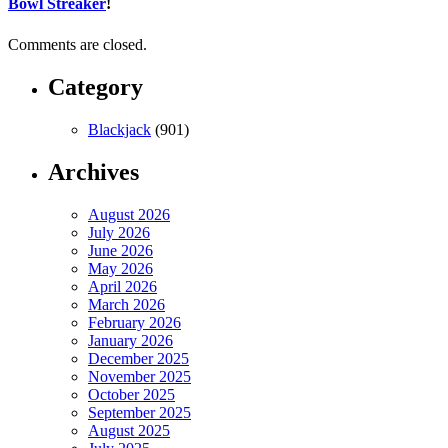
Bowl Streaker
!
Comments are closed.
Category
Blackjack
(901)
Archives
August 2026
July 2026
June 2026
May 2026
April 2026
March 2026
February 2026
January 2026
December 2025
November 2025
October 2025
September 2025
August 2025