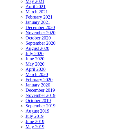
May 2021
April 2021
March 2021
February 2021
January 2021
December 2020
November 2020
October 2020
September 2020
August 2020
July 2020
June 2020
May 2020
April 2020
March 2020
February 2020
January 2020
December 2019
November 2019
October 2019
September 2019
August 2019
July 2019
June 2019
May 2019