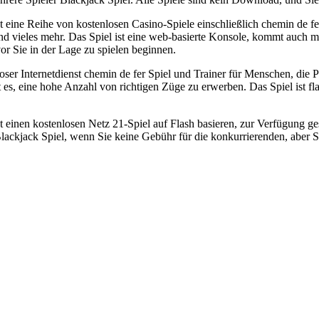
 eine Reihe von kostenlosen Casino-Spiele einschließlich chemin de fer,
d vieles mehr. Das Spiel ist eine web-basierte Konsole, kommt auch mit
or Sie in der Lage zu spielen beginnen.
nloser Internetdienst chemin de fer Spiel und Trainer für Menschen, die 
t es, eine hohe Anzahl von richtigen Züge zu erwerben. Das Spiel ist f
einen kostenlosen Netz 21-Spiel auf Flash basieren, zur Verfügung gest
 Blackjack Spiel, wenn Sie keine Gebühr für die konkurrierenden, aber S